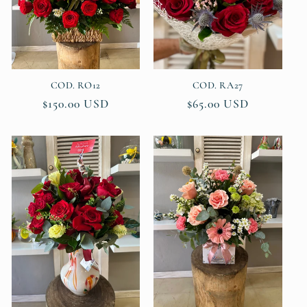
COD. RO12
COD. RA27
Regular
$150.00 USD
Regular
$65.00 USD
price
price