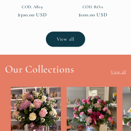
COD. AB19
COD. RO11
Regular
$300.00 USD
Regular
$100.00 USD
price
price
View all
Our Collections
View all