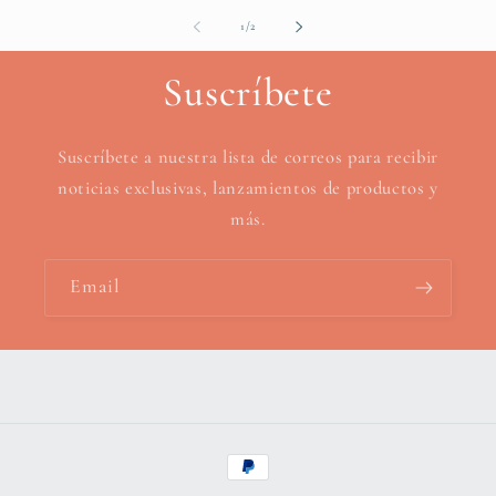
of
1
/
2
Suscríbete
Suscríbete a nuestra lista de correos para recibir
noticias exclusivas, lanzamientos de productos y
más.
Email
Payment
methods