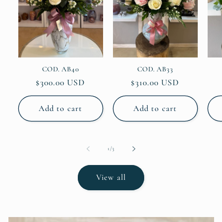
COD. AB33
COD. AB40
Regular
$310.00 USD
Regular
$300.00 USD
price
price
Add to cart
Add to cart
of
1
/
3
View all