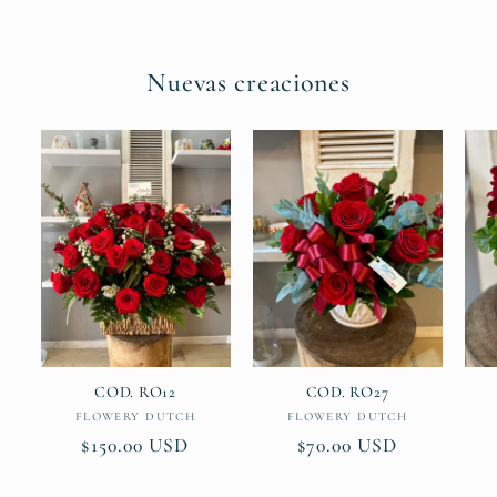
Nuevas creaciones
COD. RO12
COD. RO27
Vendor:
Vendor:
FLOWERY DUTCH
FLOWERY DUTCH
Regular
$150.00 USD
Regular
$70.00 USD
price
price