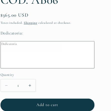
Regular
$365.00 USD
price
Taxes included.
Shipping
calculated at checkout.
Dedicatoria:
Quantity
Decrease
Increase
quantity
quantity
for
for
COD.
COD.
Add to cart
AB06
AB06