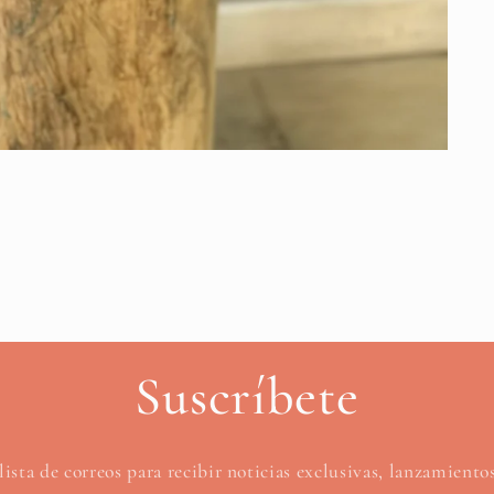
Suscríbete
lista de correos para recibir noticias exclusivas, lanzamient