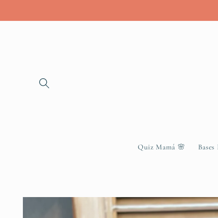
Skip to
content
Quiz Mamá 🌸
Bases
Skip to
product