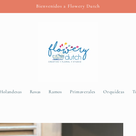
Bienvenidos a Flowery Dutch
 Holandesas
Rosas
Ramos
Primaverales
Orquídeas
T