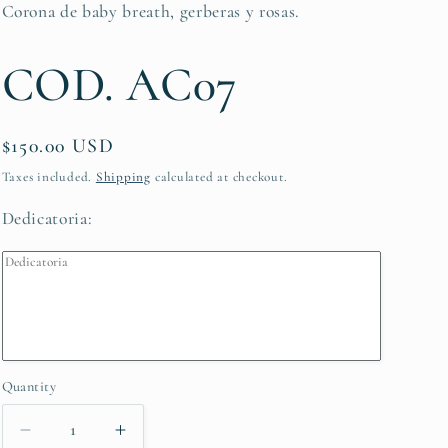
Corona de baby breath, gerberas y rosas.
COD. AC07
Regular
$150.00 USD
price
Taxes included.
Shipping
calculated at checkout.
Dedicatoria:
Quantity
Decrease
Increase