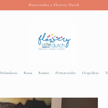
Bienvenidos a Flowery Dutch
 Holandesas
Rosas
Ramos
Primaverales
Orquídeas
T