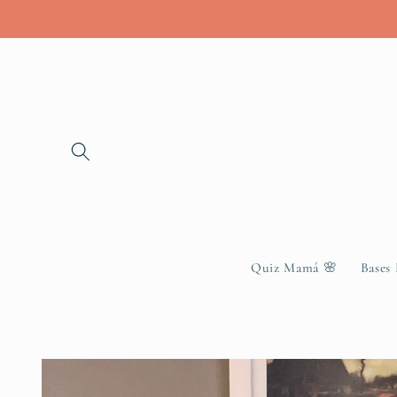
Skip to
content
Quiz Mamá 🌸
Bases
Skip to
product