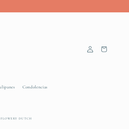
Log
Cart
in
ulipanes
Condolencias
FLOWERY DUTCH