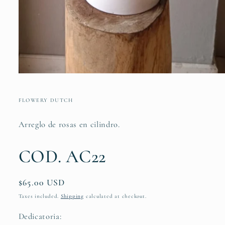
Open
media
1
in
FLOWERY DUTCH
modal
Arreglo de rosas en cilindro.
COD. AC22
Regular
$65.00 USD
price
Taxes included.
Shipping
calculated at checkout.
Dedicatoria: