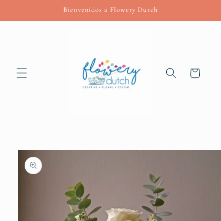
Skip to
Bienvenidos a Flowery Dutch
content
Cart
Skip to
product
information