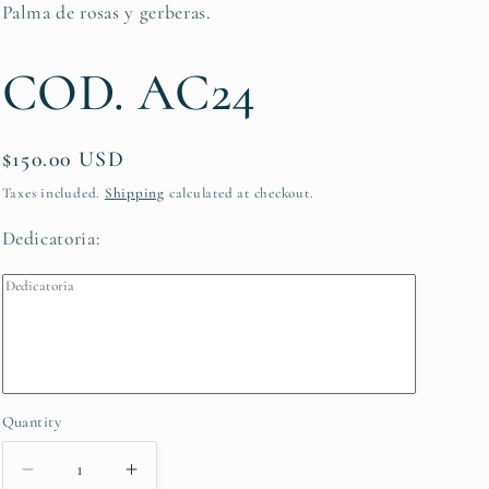
Palma de rosas y gerberas.
COD. AC24
Regular
$150.00 USD
price
Taxes included.
Shipping
calculated at checkout.
Dedicatoria:
Quantity
Decrease
Increase