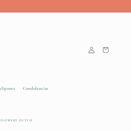
Log
Cart
in
ulipanes
Condolencias
FLOWERY DUTCH