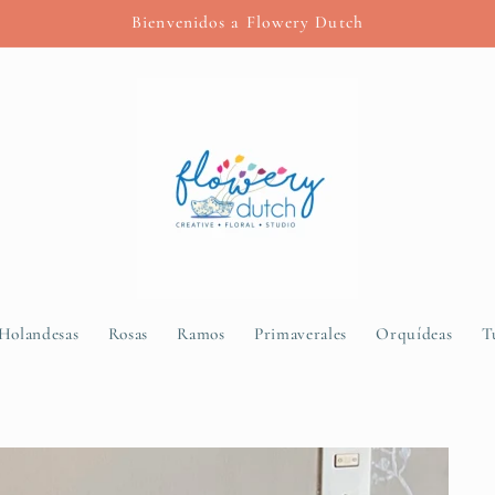
Bienvenidos a Flowery Dutch
 Holandesas
Rosas
Ramos
Primaverales
Orquídeas
T