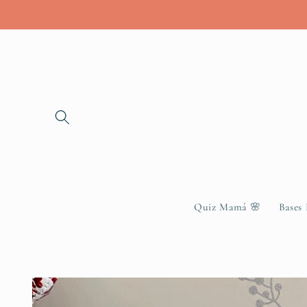
Skip to
content
Quiz Mamá 🌸
Bases
Skip to
product