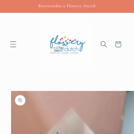
Skip to
Bienvenidos a Flowery Dutch
content
Cart
Skip to
product
information